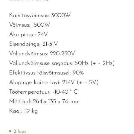
Käivitusvõimsus: 3000W
Võimsus: 1500W
Aku pinge: 24V
Sisendpinge: 21-31V
Väljundvõimsus: 220-230V
Väljundvõimsuse sagedus: 50Hz (+ – 2Hz)
Efektiivsus täisvõimsusel: 90%
Alapinge kaitse lävi: 21.4V (+ – 5V)
Töötemperatuur: -10-40 ° C
Mõõdud: 264 x 135 x 76 mm
Kaal: 1.9 kg
2 laos