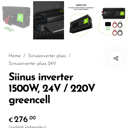
Home
/
Siinusinverter pluss
/
Siinusinverter pluss 24V
Siinus inverter
1500W, 24V / 220V
greencell
276
.00
€
(sisaldab käibemaksu)